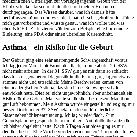
medizinischen Unterlagen zur vorangegangenen Geburt von der
Klinik schicken lassen und bin diese mit meiner Hebamme
durchgegangen. Das Wissen darüber, was ich damals hätte
beeinflussen können und was nicht, hat mir sehr geholfen. Ich fühlte
mich gut vorbereitet und wusste genau, was ich wollte und was
eben NICHT. Zu letzterem zählten zum Beispiel eine hormonelle
Einleitung, eine PDA oder einen übereilten Kaiserschnitt.
Asthma – ein Risiko für die Geburt
Der Geburt ging eine sehr anstrengende Schwangerschaft voraus.
Ich lag jeden Monat mit Bronchitis flach, konnte ab der 20. SSW
nicht mehr arbeiten. In der 34. SSW ging es mir dann so schlecht,
dass ich zur genaueren Diagnostik in die Klinik ging. Irgendetwas
stimmte nicht und tatsächlich: Meine Beschwerden kamen von
einem allergischen Asthma, das sich in der Schwangerschaft
entwickelt hatte. Dies sei nicht ungewöhnlich, aber unbehandelt ein
Risiko für die Geburt. Man sollte schließlich bei diesem Marathon
gut Luft bekommen. Mein Asthma wurde eingestellt und es ging mir
besser. Doch in der 37. SSW bekam ich eine fürchterliche
Nasennebenhöhlenentzündung. Ich lag wieder flach. Zum
Geburtsplanungsgespräch riet man mir zur Antibiotikatherapie, die
ich bisher abgelehnt hatte. Nach 5 Tagen Antibiose ging es mir
deutlich besser. Eine Woche vor dem errechneten Termin hielt ich es