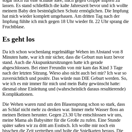
sogar noch für eine schlaue Idee, mich gegen Grippe impfen zu
lassen. Es stand schließlich die kalte Jahreszeit bevor und ich wollte
meinem Baby den bestmöglichen Schutz ermöglichen. Die Impfung
hat mich wieder komplett umgehauen. Am dritten Tag nach der
Impfung fühlte ich mich gegen 18 Uhr wieder fit. 22 Uhr sprang die
Fruchtblase.
Es geht los
Da ich schon wochenlang regelmäßige Wehen im Abstand von 8
Minuten hatte, war ich mir sicher, dass die Geburt nun kurz bevor
stand. Auch die Akupunktursitzungen hatte ich gerade
abgeschlossen. Bei einer Freundin von mir kam das Kind 3 Tage
nach der letzten Sitzung. Wieso also nicht auch bei mir? Ich war so
zuversichtlich und positiv. Das würde nun DIE Geburt werden. So,
wie ich es mir immer für mich und mein Baby gewünscht hatte:
diesmal ohne Einleitung und (wahrscheinlich daraus resultierende)
Komplikationen.
Die Wehen waren rund um den Blasensprung schon so stark, dass
an Schlaf nicht mehr zu denken war. Immer mehr Wasser floss an
meinen Beinen herunter. Gegen 23.30 Uhr entschlossen wir uns,
meine Mama als Babysitter für die Große zu rufen. Eine Stunde
später saßen wir zu dritt am Esstisch. Ich wollte mir noch ein
bisschen die Zeit vertreiben und holte die Spielkarten heraus. Die