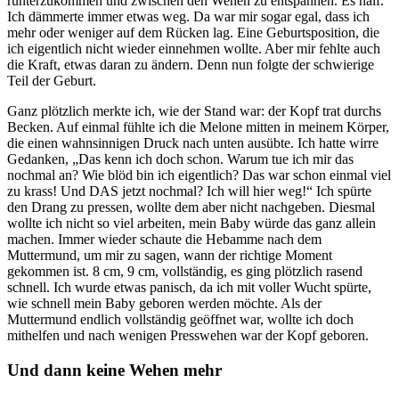
runterzukommen und zwischen den Wehen zu entspannen. Es half.
Ich dämmerte immer etwas weg. Da war mir sogar egal, dass ich
mehr oder weniger auf dem Rücken lag. Eine Geburtsposition, die
ich eigentlich nicht wieder einnehmen wollte. Aber mir fehlte auch
die Kraft, etwas daran zu ändern. Denn nun folgte der schwierige
Teil der Geburt.
Ganz plötzlich merkte ich, wie der Stand war: der Kopf trat durchs
Becken. Auf einmal fühlte ich die Melone mitten in meinem Körper,
die einen wahnsinnigen Druck nach unten ausübte. Ich hatte wirre
Gedanken, „Das kenn ich doch schon. Warum tue ich mir das
nochmal an? Wie blöd bin ich eigentlich? Das war schon einmal viel
zu krass! Und DAS jetzt nochmal? Ich will hier weg!“ Ich spürte
den Drang zu pressen, wollte dem aber nicht nachgeben. Diesmal
wollte ich nicht so viel arbeiten, mein Baby würde das ganz allein
machen. Immer wieder schaute die Hebamme nach dem
Muttermund, um mir zu sagen, wann der richtige Moment
gekommen ist. 8 cm, 9 cm, vollständig, es ging plötzlich rasend
schnell. Ich wurde etwas panisch, da ich mit voller Wucht spürte,
wie schnell mein Baby geboren werden möchte. Als der
Muttermund endlich vollständig geöffnet war, wollte ich doch
mithelfen und nach wenigen Presswehen war der Kopf geboren.
Und dann keine Wehen mehr