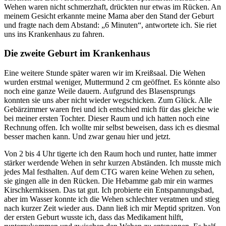
Wehen waren nicht schmerzhaft, drückten nur etwas im Rücken. An
meinem Gesicht erkannte meine Mama aber den Stand der Geburt
und fragte nach dem Abstand: „6 Minuten“, antwortete ich. Sie riet
uns ins Krankenhaus zu fahren.
Die zweite Geburt im Krankenhaus
Eine weitere Stunde später waren wir im Kreißsaal. Die Wehen
wurden erstmal weniger, Muttermund 2 cm geöffnet. Es könnte also
noch eine ganze Weile dauern. Aufgrund des Blasensprungs
konnten sie uns aber nicht wieder wegschicken. Zum Glück. Alle
Gebärzimmer waren frei und ich entschied mich für das gleiche wie
bei meiner ersten Tochter. Dieser Raum und ich hatten noch eine
Rechnung offen. Ich wollte mir selbst beweisen, dass ich es diesmal
besser machen kann. Und zwar genau hier und jetzt.
Von 2 bis 4 Uhr tigerte ich den Raum hoch und runter, hatte immer
stärker werdende Wehen in sehr kurzen Abständen. Ich musste mich
jedes Mal festhalten. Auf dem CTG waren keine Wehen zu sehen,
sie gingen alle in den Rücken. Die Hebamme gab mir ein warmes
Kirschkernkissen. Das tat gut. Ich probierte ein Entspannungsbad,
aber im Wasser konnte ich die Wehen schlechter veratmen und stieg
nach kurzer Zeit wieder aus. Dann ließ ich mir Meptid spritzen. Von
der ersten Geburt wusste ich, dass das Medikament hilft,