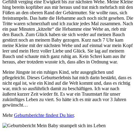
Gefühlt verging eine Ewigkeit bis zur nächsten Wehe. Meine Kleine
hing bereits kopfüber aus mir heraus und trat mich mehrfach mit den
Füßen an den oberen Rand der Gebärmutter. Sie wollte raus, sich
freistrampeln. Das hatte die Hebamme auch noch nicht gesehen. Die
Tritte waren schmerzhaft und ich zuckte jedes Mal zusammen. Nach
ein paar Minuten „kitzelte“ die Hebamme eine Wehe an, rieb mir
den Bauch. Zum Glück haben sie sich weder auf meinen Bauch
gestürzt noch an meinem Baby gezogen. Kurz nach 7 Uhr kam
meine Kleine mit der nächsten Wehe und auf einmal war mein Kopf
leer und mein Herz voller Liebe und Glück. Sie lag auf meinem
Bauch und schaute mich ganz ruhig an. Kein Schrei kam aus ihr
heraus, aber trotzdem wusste ich, dass alles in Ordnung war.
Meine Jüngste ist ein ruhiges Kind, sehr ausgeglichen und
pflegeleicht. Dieses Geburtserlebnis hat mich darin bestärkt, dass es
nicht egal ist, wie ein Kind auf die Welt kommt und, dass es richtig
war, mich so ausführlich damit zu beschäftigen. Ich war nach
äußerst kurzer Zeit wieder fit. Es war ein Traumstart für unser
zukünftiges Leben zu viert. So hätte ich es mir auch vor 3 Jahren
gewünscht…
Mehr
Geburtsberichte findest Du hier
.